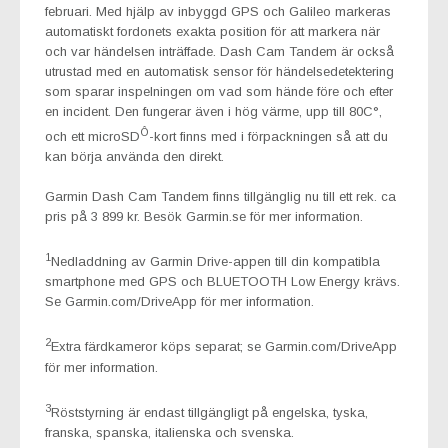
februari. Med hjälp av inbyggd GPS och Galileo markeras
automatiskt fordonets exakta position för att markera när
och var händelsen inträffade. Dash Cam Tandem är också
utrustad med en automatisk sensor för händelsedetektering
som sparar inspelningen om vad som hände före och efter
en incident. Den fungerar även i hög värme, upp till 80C°,
Ô
och ett microSD
-kort finns med i förpackningen så att du
kan börja använda den direkt.
Garmin Dash Cam Tandem finns tillgänglig nu till ett rek. ca
pris på 3 899 kr. Besök Garmin.se för mer information.
1
Nedladdning av Garmin Drive-appen till din kompatibla
smartphone med GPS och BLUETOOTH Low Energy krävs.
Se Garmin.com/DriveApp för mer information.
2
Extra färdkameror köps separat; se Garmin.com/DriveApp
för mer information.
3
Röststyrning är endast tillgängligt på engelska, tyska,
franska, spanska, italienska och svenska.