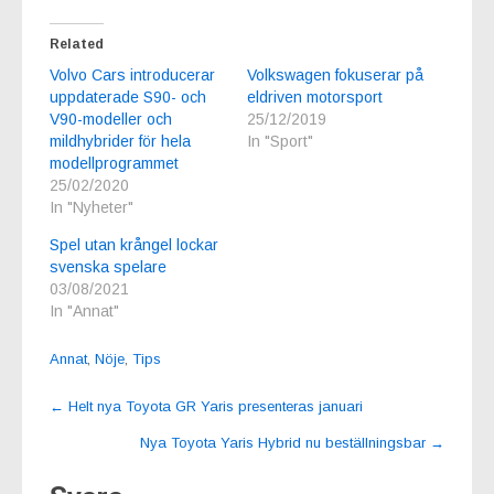
Related
Volvo Cars introducerar
Volkswagen fokuserar på
uppdaterade S90- och
eldriven motorsport
V90-modeller och
25/12/2019
mildhybrider för hela
In "Sport"
modellprogrammet
25/02/2020
In "Nyheter"
Spel utan krångel lockar
svenska spelare
03/08/2021
In "Annat"
Annat
,
Nöje
,
Tips
Post
←
Helt nya Toyota GR Yaris presenteras januari
navigation
Nya Toyota Yaris Hybrid nu beställningsbar
→