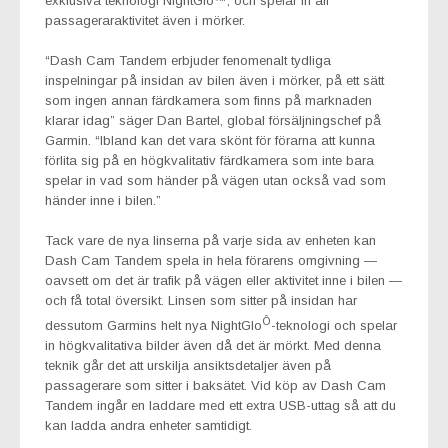
exklusiva teknologi NightGlo™, och spelar in all
passageraraktivitet även i mörker.
“Dash Cam Tandem erbjuder fenomenalt tydliga
inspelningar på insidan av bilen även i mörker, på ett sätt
som ingen annan färdkamera som finns på marknaden
klarar idag” säger Dan Bartel, global försäljningschef på
Garmin. “Ibland kan det vara skönt för förarna att kunna
förlita sig på en högkvalitativ färdkamera som inte bara
spelar in vad som händer på vägen utan också vad som
händer inne i bilen.”
Tack vare de nya linserna på varje sida av enheten kan
Dash Cam Tandem spela in hela förarens omgivning —
oavsett om det är trafik på vägen eller aktivitet inne i bilen —
och få total översikt. Linsen som sitter på insidan har
Ô
dessutom Garmins helt nya NightGlo
-teknologi och spelar
in högkvalitativa bilder även då det är mörkt. Med denna
teknik går det att urskilja ansiktsdetaljer även på
passagerare som sitter i baksätet. Vid köp av Dash Cam
Tandem ingår en laddare med ett extra USB-uttag så att du
kan ladda andra enheter samtidigt.