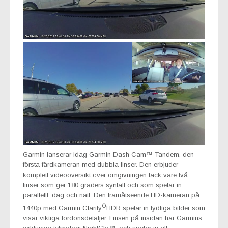
Garmin lanserar idag Garmin Dash Cam™ Tandem, den
första färdkameran med dubbla linser. Den erbjuder
komplett videoöversikt över omgivningen tack vare två
linser som ger 180 graders synfält och som spelar in
parallellt, dag och natt. Den framåtseende HD-kameran på
Ô
1440p med Garmin Clarity
HDR spelar in tydliga bilder som
visar viktiga fordonsdetaljer. Linsen på insidan har Garmins