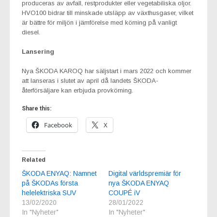
produceras av avfall, restprodukter eller vegetabiliska oljor.
HVO100 bidrar till minskade utsläpp av växthusgaser, vilket
är bättre för miljön i jämförelse med körning på vanligt
diesel.
Lansering
Nya ŠKODA KAROQ har säljstart i mars 2022 och kommer
att lanseras i slutet av april då landets ŠKODA-
återförsäljare kan erbjuda provkörning.
Share this:
Facebook
X
Related
ŠKODA ENYAQ: Namnet
Digital världspremiär för
på ŠKODAs första
nya ŠKODA ENYAQ
helelektriska SUV
COUPÉ iV
13/02/2020
28/01/2022
In "Nyheter"
In "Nyheter"