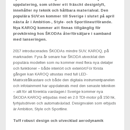
uppdatering, som utöver ett fräscht designlyft,
innehåller ny teknik och hållbara materialval. Den
populära SUV:en kommer till Sverige i slutet på april
nästa år i Ambition-, Style- och Sportlineutförande.
Nya KAROQ kommer att finnas tillgänglig för
provkörning hos ŠKODAs återförsäljare i samband
med lanseringen.
2017 introducerades ŠKODAs mindre SUV, KAROQ, på
marknaden. Fyra år senare har ŠKODA utvecklat den
populära modellen som nu kommer med flera nya detaljer
och funktioner – både interiört och exteriört.För första
gången kan KAROQ utrustas med full LED-
Matrixstrålkastare och både den digitala instrumentpanelen
och infotainment har uppdaterats med den senaste tekniken
– allt för att förenkla vardagen.I Sverige kommer nya
ŠKODA KAROQ erbjudas med en 2.0 TDI-motor på 150 hk,
fyrhjulsdriven och automatväxlad. Designvalen som erbjuds
är Ambition, Style och Sportline.
Tuff robust design och utvecklad aerodynamik