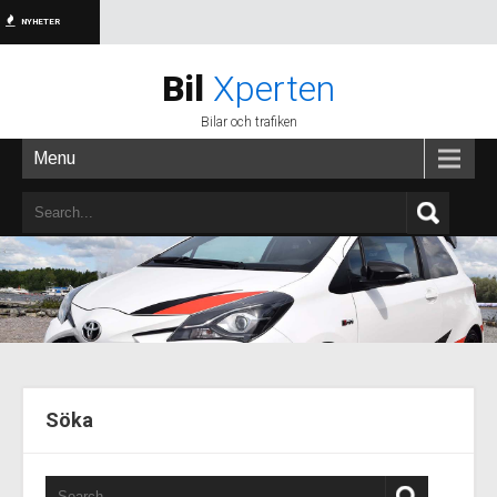
NYHETER
Bil
Xperten
Bilar och trafiken
Menu
Söka