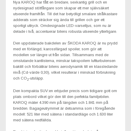
Nya KAROQ har fått en bredare, sexkantig grill och en
nydesignad stötfångare som skapar ett mer självsäkert
utseende framifrån. Till det har betydligt smalare strålkastare
adderats som sträcker sig ända till grillen och ger ett
sportigt uttryck. Omdesignade LED-varselljus, som nu är
delade i två, accentuerar bilens robusta utseende ytterligare.
Den uppdaterade bakdelen av ŠKODA KAROQ är nu prydd
med en förlängd, karossfärgad spoiler, som gör att
modellen ser längre ut från sidan. Tillsammans med de
omslutande kantlisterna, minskar takspoilern luftturbulensen
baktill och förbättrar bilens aerodynamik till en klassledande
nivå (Cd-värde 0,30), vilket resulterar i minskad förbrukning
och CO
-utsläpp.
2
Den kompakta SUV:en erbjuder precis som tidigare gott om
plats ombord vilket gör den till den perfekta familjebilen.
KAROQ mäter 4.390 mm på längden och 1.841 mm på
bredden. Bagageutrymmet är detsamma som i föregående
modell: 521 liter med sätena i standardläge och 1.630 liter
med sätena nedfällda.