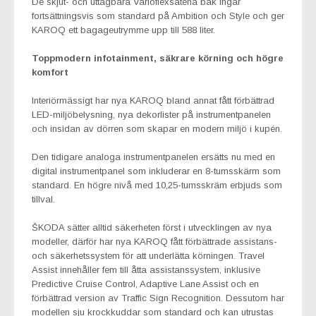
De skjut- och uttagbara Varioflexsätena bak ingår
fortsättningsvis som standard på Ambition och Style och ger
KAROQ ett bagageutrymme upp till 588 liter.
Toppmodern infotainment, säkrare körning och högre
komfort
Interiörmässigt har nya KAROQ bland annat fått förbättrad
LED-miljöbelysning, nya dekorlister på instrumentpanelen
och insidan av dörren som skapar en modern miljö i kupén.
Den tidigare analoga instrumentpanelen ersätts nu med en
digital instrumentpanel som inkluderar en 8-tumsskärm som
standard. En högre nivå med 10,25-tumsskräm erbjuds som
tillval.
ŠKODA sätter alltid säkerheten först i utvecklingen av nya
modeller, därför har nya KAROQ fått förbättrade assistans-
och säkerhetssystem för att underlätta körningen. Travel
Assist innehåller fem till åtta assistanssystem, inklusive
Predictive Cruise Control, Adaptive Lane Assist och en
förbättrad version av Traffic Sign Recognition. Dessutom har
modellen sju krockkuddar som standard och kan utrustas