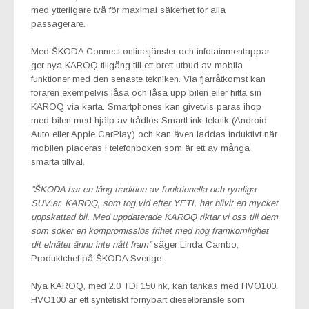
med ytterligare två för maximal säkerhet för alla
passagerare.
Med ŠKODA Connect onlinetjänster och infotainmentappar
ger nya KAROQ tillgång till ett brett utbud av mobila
funktioner med den senaste tekniken. Via fjärråtkomst kan
föraren exempelvis låsa och låsa upp bilen eller hitta sin
KAROQ via karta. Smartphones kan givetvis paras ihop
med bilen med hjälp av trådlös SmartLink-teknik (Android
Auto eller Apple CarPlay) och kan även laddas induktivt när
mobilen placeras i telefonboxen som är ett av många
smarta tillval.
”ŠKODA har en lång tradition av funktionella och rymliga
SUV:ar. KAROQ, som tog vid efter YETI, har blivit en mycket
uppskattad bil. Med uppdaterade KAROQ riktar vi oss till dem
som söker en kompromisslös frihet med hög framkomlighet
dit elnätet ännu inte nått fram”
säger Linda Carnbo,
Produktchef på ŠKODA Sverige.
Nya KAROQ, med 2.0 TDI 150 hk, kan tankas med HVO100.
HVO100 är ett syntetiskt förnybart dieselbränsle som