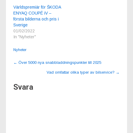
Världspremiär för ŠKODA
ENYAQ COUPÉ iV –
första bilderna och pris i
Sverige
01/02/2022
In "Nyheter"
Nyheter
Post
←
Över 5000 nya snabbladdningspunkter till 2025
navigation
Vad omfattar olika typer av bilservice?
→
Svara