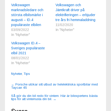
Volkswagen
Volkswagen och
marknadsledare och
Jämtkraft driver på
största elbilsmärke i
elektrifieringen – erbjuder
augusti – ID.4
tre års fri hemmaladdning
populäraste elbilen
11/02/2020
03/09/2022
In "Nyheter"
In "Nyheter"
Volkswagen ID.4 –
Sveriges populäraste
elbil 2021
08/01/2022
In "Nyheter"
Nyheter
,
Tips
Post
←
Porsche utökar sitt utbud av helelektriska sportbilar med
Taycan 4S
navigation
Så gör du din bil redo för vintern. Här är bilexpertens bästa
tips för att vinterrusta din bil.
→