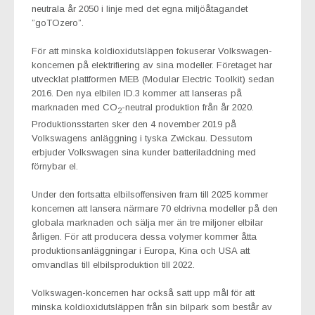
neutrala år 2050 i linje med det egna miljöåtagandet
”goTOzero”.
För att minska koldioxidutsläppen fokuserar Volkswagen-
koncernen på elektrifiering av sina modeller. Företaget har
utvecklat plattformen MEB (Modular Electric Toolkit) sedan
2016. Den nya elbilen ID.3 kommer att lanseras på
marknaden med CO
-neutral produktion från år 2020.
2
Produktionsstarten sker den 4 november 2019 på
Volkswagens anläggning i tyska Zwickau. Dessutom
erbjuder Volkswagen sina kunder batteriladdning med
förnybar el.
Under den fortsatta elbilsoffensiven fram till 2025 kommer
koncernen att lansera närmare 70 eldrivna modeller på den
globala marknaden och sälja mer än tre miljoner elbilar
årligen. För att producera dessa volymer kommer åtta
produktionsanläggningar i Europa, Kina och USA att
omvandlas till elbilsproduktion till 2022.
Volkswagen-koncernen har också satt upp mål för att
minska koldioxidutsläppen från sin bilpark som består av