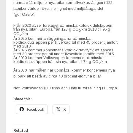
närmare 11 miljoner nya bilar som tillverkas årligen i 122
fabriker världen över, i enlighet med miljöåtagandet
“goTOzero”:
Från 2020 avser företaget att minska koldioxidutsläppen
från nya bilar i Europa från 123 g CO
/km 2018 till 95 g
2
CO
/km.
2
År 2025 kommer anläggningarna att minska
koldioxidutsläppen per tillverkad bil med 45 procent jämfört
med 2010.
År 2025 kommer koncernens koldioxidavtryck att sänkas
med 30 procent per bil under livscykeln jämfört med 2015.
År 2030 kommer Volkswagen-koncernen att minska
koldioxidutsläppen från sin nya bilar till 74 g CO
/km.
2
År 2030, när målen har uppnåtts, kommer koncernens nya
bilpark att bestå av cirka 40 procent eldrivna bilar.
Not: Volkswagen ID.3 finns ännu inte till försäljning i Europa.
Share this:
Facebook
X
Related