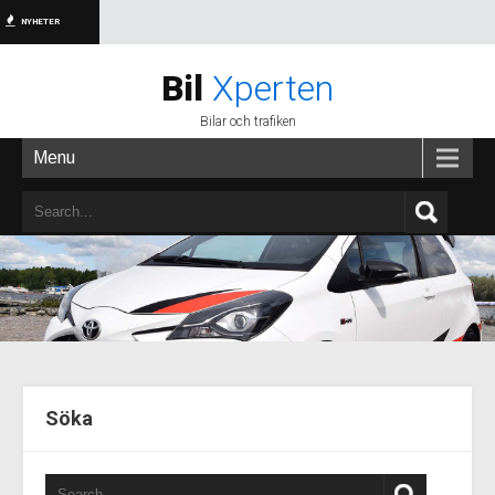
NYHETER
Bil
Xperten
Bilar och trafiken
Menu
Söka