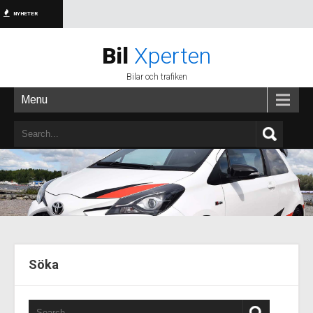
NYHETER
Bil
Xperten
Bilar och trafiken
Menu
Söka