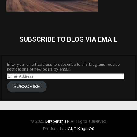
SUBSCRIBE TO BLOG VIA EMAIL
Enter your email address to subscribe to this blog and receive
notifications of new posts by email.
Email
Address
SUBSCRIBE
© 2021
BilXperten.se
. All Rights Reserved
Produced av
CNT Kings Oü