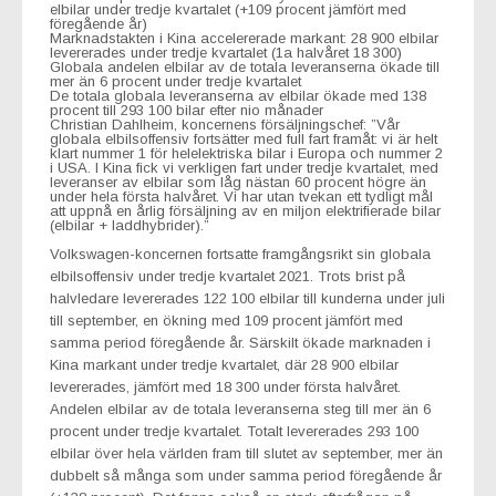
elbilar under tredje kvartalet (+109 procent jämfört med
föregående år)
Marknadstakten i Kina accelererade markant: 28 900 elbilar
levererades under tredje kvartalet (1a halvåret 18 300)
Globala andelen elbilar av de totala leveranserna ökade till
mer än 6 procent under tredje kvartalet
De totala globala leveranserna av elbilar ökade med 138
procent till 293 100 bilar efter nio månader
Christian Dahlheim, koncernens försäljningschef: ”Vår
globala elbilsoffensiv fortsätter med full fart framåt: vi är helt
klart nummer 1 för helelektriska bilar i Europa och nummer 2
i USA. I Kina fick vi verkligen fart under tredje kvartalet, med
leveranser av elbilar som låg nästan 60 procent högre än
under hela första halvåret. Vi har utan tvekan ett tydligt mål
att uppnå en årlig försäljning av en miljon elektrifierade bilar
(elbilar + laddhybrider).”
Volkswagen-koncernen fortsatte framgångsrikt sin globala
elbilsoffensiv under tredje kvartalet 2021. Trots brist på
halvledare levererades 122 100 elbilar till kunderna under juli
till september, en ökning med 109 procent jämfört med
samma period föregående år. Särskilt ökade marknaden i
Kina markant under tredje kvartalet, där 28 900 elbilar
levererades, jämfört med 18 300 under första halvåret.
Andelen elbilar av de totala leveranserna steg till mer än 6
procent under tredje kvartalet. Totalt levererades 293 100
elbilar över hela världen fram till slutet av september, mer än
dubbelt så många som under samma period föregående år