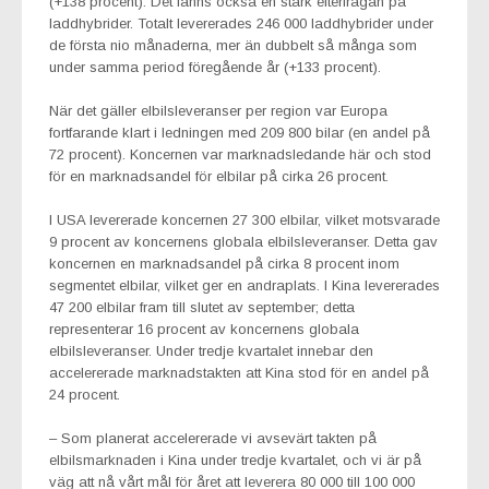
(+138 procent). Det fanns också en stark efterfrågan på
laddhybrider. Totalt levererades 246 000 laddhybrider under
de första nio månaderna, mer än dubbelt så många som
under samma period föregående år (+133 procent).
När det gäller elbilsleveranser per region var Europa
fortfarande klart i ledningen med 209 800 bilar (en andel på
72 procent). Koncernen var marknadsledande här och stod
för en marknadsandel för elbilar på cirka 26 procent.
I USA levererade koncernen 27 300 elbilar, vilket motsvarade
9 procent av koncernens globala elbilsleveranser. Detta gav
koncernen en marknadsandel på cirka 8 procent inom
segmentet elbilar, vilket ger en andraplats. I Kina levererades
47 200 elbilar fram till slutet av september; detta
representerar 16 procent av koncernens globala
elbilsleveranser. Under tredje kvartalet innebar den
accelererade marknadstakten att Kina stod för en andel på
24 procent.
– Som planerat accelererade vi avsevärt takten på
elbilsmarknaden i Kina under tredje kvartalet, och vi är på
väg att nå vårt mål för året att leverera 80 000 till 100 000