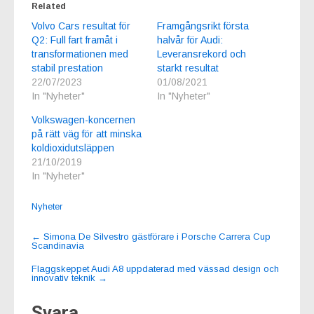
Related
Volvo Cars resultat för
Framgångsrikt första
Q2: Full fart framåt i
halvår för Audi:
transformationen med
Leveransrekord och
stabil prestation
starkt resultat
22/07/2023
01/08/2021
In "Nyheter"
In "Nyheter"
Volkswagen-koncernen
på rätt väg för att minska
koldioxidutsläppen
21/10/2019
In "Nyheter"
Nyheter
Post
←
Simona De Silvestro gästförare i Porsche Carrera Cup
Scandinavia
navigation
Flaggskeppet Audi A8 uppdaterad med vässad design och
innovativ teknik
→
Svara