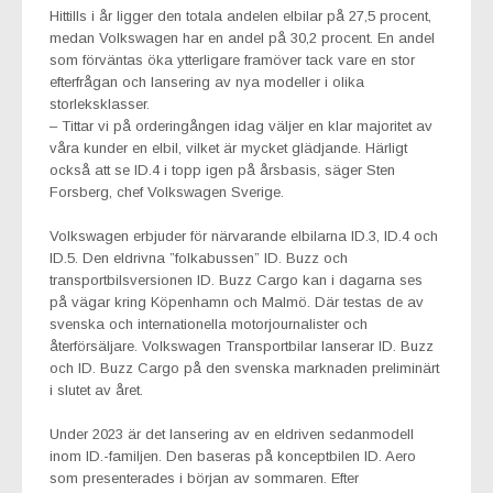
Hittills i år ligger den totala andelen elbilar på 27,5 procent,
medan Volkswagen har en andel på 30,2 procent. En andel
som förväntas öka ytterligare framöver tack vare en stor
efterfrågan och lansering av nya modeller i olika
storleksklasser.
– Tittar vi på orderingången idag väljer en klar majoritet av
våra kunder en elbil, vilket är mycket glädjande. Härligt
också att se ID.4 i topp igen på årsbasis, säger Sten
Forsberg, chef Volkswagen Sverige.
Volkswagen erbjuder för närvarande elbilarna ID.3, ID.4 och
ID.5. Den eldrivna ”folkabussen” ID. Buzz och
transportbilsversionen ID. Buzz Cargo kan i dagarna ses
på vägar kring Köpenhamn och Malmö. Där testas de av
svenska och internationella motorjournalister och
återförsäljare. Volkswagen Transportbilar lanserar ID. Buzz
och ID. Buzz Cargo på den svenska marknaden preliminärt
i slutet av året.
Under 2023 är det lansering av en eldriven sedanmodell
inom ID.-familjen. Den baseras på konceptbilen ID. Aero
som presenterades i början av sommaren. Efter