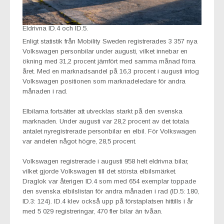
Eldrivna ID.4 och ID.5.
Enligt statistik från Mobility Sweden registrerades 3 357 nya
Volkswagen personbilar under augusti, vilket innebar en
ökning med 31,2 procent jämfört med samma månad förra
året. Med en marknadsandel på 16,3 procent i augusti intog
Volkswagen positionen som marknadeledare för andra
månaden i rad.
Elbilarna fortsätter att utvecklas starkt på den svenska
marknaden. Under augusti var 28,2 procent av det totala
antalet nyregistrerade personbilar en elbil. För Volkswagen
var andelen något högre, 28,5 procent.
Volkswagen registrerade i augusti 958 helt eldrivna bilar,
vilket gjorde Volkswagen till det största elbilsmärket.
Draglok var återigen ID.4 som med 654 exemplar toppade
den svenska elbilslistan för andra månaden i rad (ID.5: 180,
ID.3: 124). ID.4 klev också upp på förstaplatsen hittills i år
med 5 029 registreringar, 470 fler bilar än tvåan.